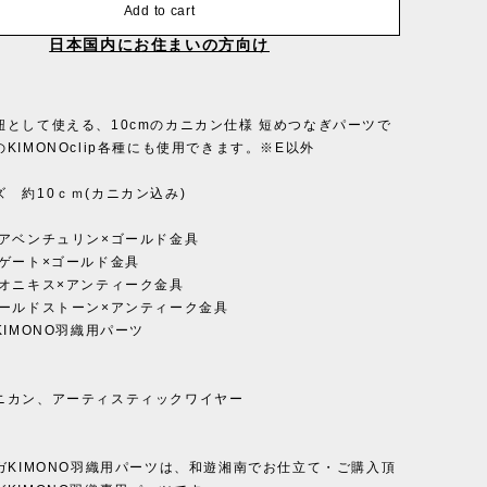
Add to cart
日本国内にお住まいの方向け
紐として使える、10cmのカニカン仕様 短めつなぎパーツで
KIMONOclip各種にも使用できます。※E以外
 約10ｃｍ(カニカン込み)
ンアベンチュリン×ゴールド金具
アゲート×ゴールド金具
クオニキス×アンティーク金具
ゴールドストーン×アンティーク金具
KIMONO羽織用パーツ
ニカン、アーティスティックワイヤー
ンガKIMONO羽織用パーツは、和遊湘南でお仕立て・ご購入頂