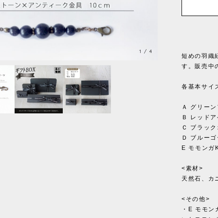
1
/
4
短めの羽織
す。販売中の
各基本サイズ
Ａ グリー
Ｂ レッド
Ｃ ブラッ
Ｄ ブルー
E モモンガ
<素材>
天然石、カ
<その他>
・E モモ