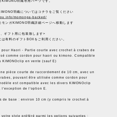
ガKIMONO羽織専用パーツです。
KIMONO羽織についてはコチラをご覧ください
you.info/momonga-backed/
モモンガKIMONO羽織詳細ページへ移動します
ト、ギフト用に包装致します>
には有料のギフトBOXをご利用ください。
 pour Haori - Partie courte avec crochet à crabes de
lisé comme cordon pour haori ou kimono. Compatible
s KIMONOclip en vente (sauf E)
d'une pièce courte de raccordement de 10 cm, avec un
crabes, pouvant être utilisée comme cordon pour
modèle est compatible avec les divers KIMONOclip
 l'exception de l'option E.
 de base : environ 10 cm (y compris le crochet à
 votre style préféré parmi les options suivantes :