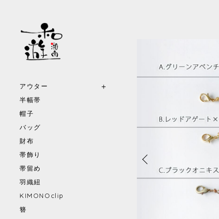
アウター
半幅帯
帽子
バッグ
財布
帯飾り
帯留め
羽織紐
KIMONOclip
簪