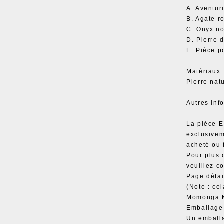
A. Aventur
B. Agate r
C. Onyx no
D. Pierre 
E. Pièce p
Matériaux
Pierre natu
Autres inf
La pièce 
exclusivem
acheté ou
Pour plus 
veuillez co
Page déta
(Note : ce
Momonga K
Emballage
Un emballa