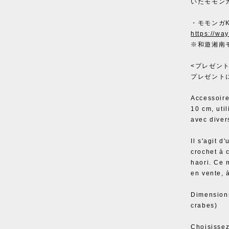
いたモモン
・モモンガ
https://wa
※和遊湘南
<プレゼン
プレゼント
Accessoire
10 cm, uti
avec diver
Il s'agit 
crochet à 
haori. Ce 
en vente, à
Dimensions
crabes)
Choisissez