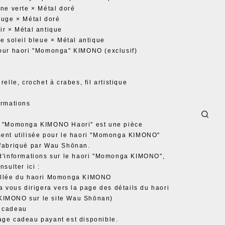
ine verte × Métal doré
ouge × Métal doré
ir × Métal antique
de soleil bleue × Métal antique
our haori "Momonga" KIMONO (exclusif)
relle, crochet à crabes, fil artistique
ormations
E "Momonga KIMONO Haori" est une pièce
ent utilisée pour le haori "Momonga KIMONO"
 fabriqué par Wau Shōnan.
d'informations sur le haori "Momonga KIMONO",
nsulter ici :
illée du haori Momonga KIMONO
la vous dirigera vers la page des détails du haori
IMONO sur le site Wau Shōnan)
 cadeau
ge cadeau payant est disponible.